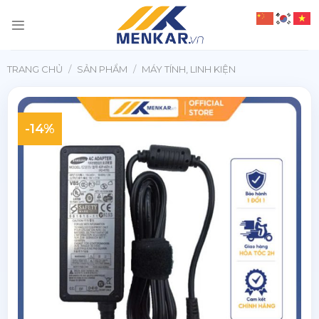
Chuyển
đến
nội
dung
TRANG CHỦ
/
SẢN PHẨM
/
MÁY TÍNH, LINH KIỆN
-14%