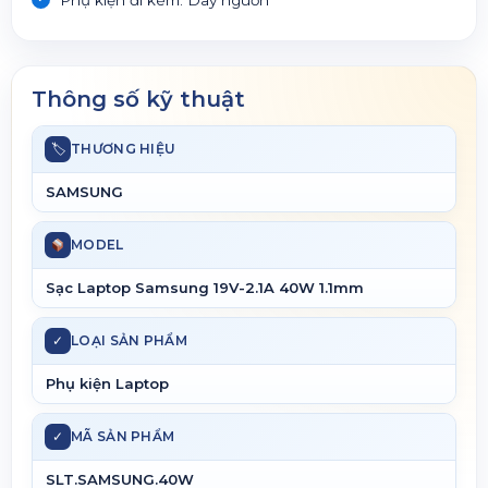
Thông số kỹ thuật
🏷
THƯƠNG HIỆU
SAMSUNG
MODEL
Sạc Laptop Samsung 19V-2.1A 40W 1.1mm
✓
LOẠI SẢN PHẨM
Phụ kiện Laptop
✓
MÃ SẢN PHẨM
SLT.SAMSUNG.40W