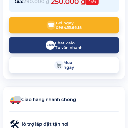
250.000
₫
290.000
₫
Giá:
-14%
Gọi ngay
☎
0984.55.66.18
Chat Zalo
Zalo
Tư vấn nhanh
Mua
ngay
Giao hàng nhanh chóng
🛠
Hỗ trợ lắp đặt tận nơi