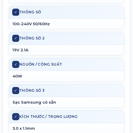
✓
THÔNG SỐ
100-240V 50/60Hz
✓
THÔNG SỐ 2
19V 2.1A
✓
NGUỒN / CÔNG SUẤT
40W
✓
THÔNG SỐ 3
Sạc Samsung có sẵn
✓
KÍCH THƯỚC / TRỌNG LƯỢNG
3.0 x 1.1mm