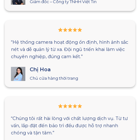
Quản lý Vận Hành Công ty Khánh Minh
ắc
“Tư vấn tận tâm, giải pháp phù hợp với mô hình
c
doanh nghiệp của chúng tôi. Tôi đánh giá cao sự
chuyên nghiệp của đội ngũ.”
Chị Mai
Quản lý Chuỗi Cửa Hàng Mai Store
tư
“Quá trình triển khai diễn ra thuận lợi, đúng cam 
ban đầu. Đội ngũ luôn sẵn sàng hỗ trợ khi cần
thiết.”