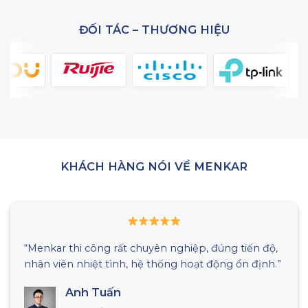
ĐỐI TÁC – THƯƠNG HIỆU
KHÁCH HÀNG NÓI VỀ MENKAR
,
“Kỹ thuật viên có chuyên môn cao, hỗ trợ xử lý
.”
nhanh mọi vấn đề phát sinh. Chúng tôi hoàn toà
yên tâm khi sử dụng dịch vụ.”
Anh Khánh