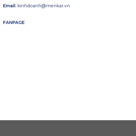
Hotline:
0225.3903.859
Email:
kinhdoanh@menkar.vn
FANPAGE