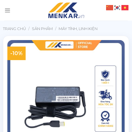
Chuyển
đến
nội
dung
TRANG CHỦ
/
SẢN PHẨM
/
MÁY TÍNH, LINH KIỆN
-10%