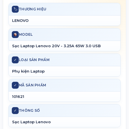
🏷
THƯƠNG HIỆU
LENOVO
MODEL
Sạc Laptop Lenovo 20V - 3.25A 65W 3.0 USB
✓
LOẠI SẢN PHẨM
Phụ kiện Laptop
✓
MÃ SẢN PHẨM
101621
✓
THÔNG SỐ
Sạc Laptop Lenovo