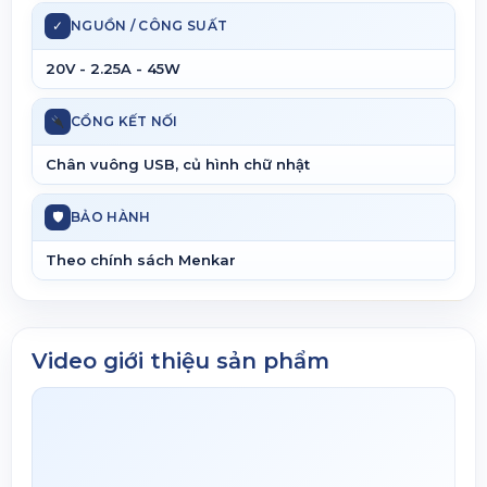
✓
NGUỒN / CÔNG SUẤT
20V - 2.25A - 45W
CỔNG KẾT NỐI
Chân vuông USB, củ hình chữ nhật
🛡
BẢO HÀNH
Theo chính sách Menkar
Video giới thiệu sản phẩm