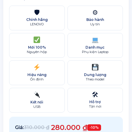
🛡
⚙
Chính hãng
Bảo hành
LENOVO
Uy tín
Mới 100%
Danh mục
Nguyên hộp
Phụ kiện Laptop
Hiệu năng
Dung lượng
Ổn định
Theo model
🛠
Hỗ trợ
Kết nối
Tận nơi
USB
280.000
₫
310.000
₫
Giá:
-10%