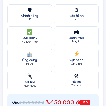
🛡
⚙
Chính hãng
Bảo hành
HP
Uy tín
🖨
Danh mục
Mới 100%
Máy in
Nguyên hộp
Ứng dụng
Vận hành
In ấn
Ổn định
🛠
Hỗ trợ
Kết nối
Tận nơi
Theo model
3.450.000
₫
3.950.000
₫
Giá:
-13%