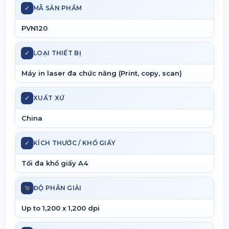
✓
MÃ SẢN PHẨM
PVN120
✓
LOẠI THIẾT BỊ
Máy in laser đa chức năng (Print, copy, scan)
✓
XUẤT XỨ
China
✓
KÍCH THƯỚC / KHỔ GIẤY
Tối đa khổ giấy A4
ĐỘ PHÂN GIẢI
Up to 1,200 x 1,200 dpi