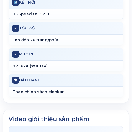
KẾT NỐI
Hi-Speed USB 2.0
✓
TỐC ĐỘ
Lên đến 20 trang/phút
✓
MỰC IN
HP 107A (W1107A)
🛡
BẢO HÀNH
Theo chính sách Menkar
Video giới thiệu sản phẩm