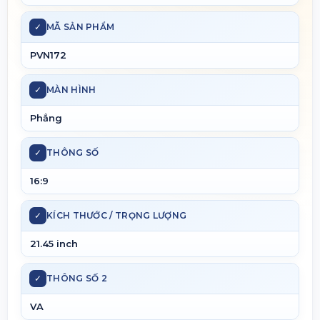
✓
MÃ SẢN PHẨM
PVN172
✓
MÀN HÌNH
Phẳng
✓
THÔNG SỐ
16:9
✓
KÍCH THƯỚC / TRỌNG LƯỢNG
21.45 inch
✓
THÔNG SỐ 2
VA