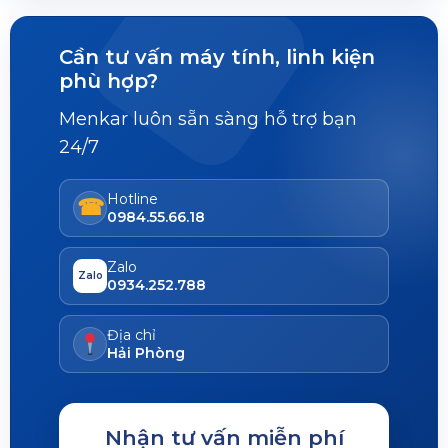
Cần tư vấn máy tính, linh kiện
phù hợp?
Menkar luôn sẵn sàng hỗ trợ bạn
24/7
Hotline
☎
0984.55.66.18
Zalo
Zalo
0934.252.788
Địa chỉ
Hải Phòng
Nhận tư vấn miễn phí