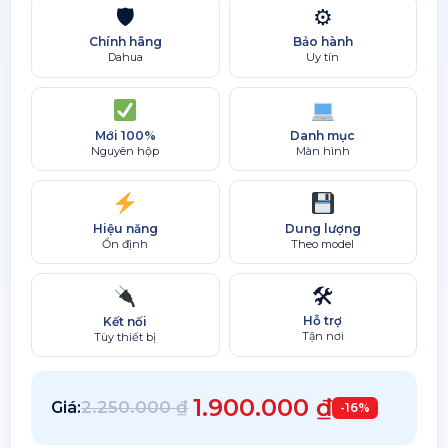
🛡
⚙
Chính hãng
Bảo hành
Dahua
Uy tín
Mới 100%
Danh mục
Nguyên hộp
Màn hình
Hiệu năng
Dung lượng
Ổn định
Theo model
🛠
Hỗ trợ
Kết nối
Tận nơi
Tùy thiết bị
1.900.000
₫
2.250.000
₫
Giá:
-16%