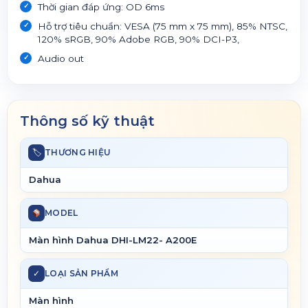
Thời gian đáp ứng: OD 6ms
Hỗ trợ tiêu chuẩn: VESA (75 mm x 75 mm), 85% NTSC,
120% sRGB, 90% Adobe RGB, 90% DCI-P3,
Audio out
Thông số kỹ thuật
🏷
THƯƠNG HIỆU
Dahua
MODEL
Màn hình Dahua DHI-LM22- A200E
✓
LOẠI SẢN PHẨM
Màn hình