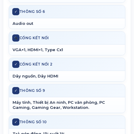
✓
THÔNG SỐ 6
Audio out
CỔNG KẾT NỐI
VGA×1, HDMI×1, Type Cx1
✓
CỔNG KẾT NỐI 2
Dây nguồn, Dây HDMI
✓
THÔNG SỐ 9
Máy tính, Thiết bị An ninh, PC văn phòng, PC
Gaming, Gaming Gear, Workstation.
✓
THÔNG SỐ 10
Trả góp đồng, lãi suất 1%