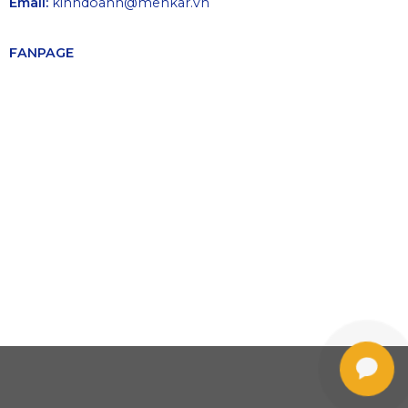
Email:
kinhdoanh@menkar.vn
FANPAGE