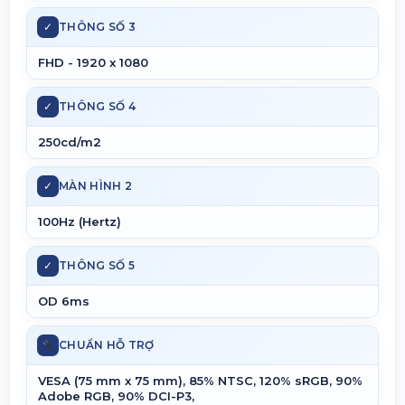
✓
THÔNG SỐ 3
FHD - 1920 x 1080
✓
THÔNG SỐ 4
250cd/m2
✓
MÀN HÌNH 2
100Hz (Hertz)
✓
THÔNG SỐ 5
OD 6ms
CHUẨN HỖ TRỢ
VESA (75 mm x 75 mm), 85% NTSC, 120% sRGB, 90%
Adobe RGB, 90% DCI-P3,