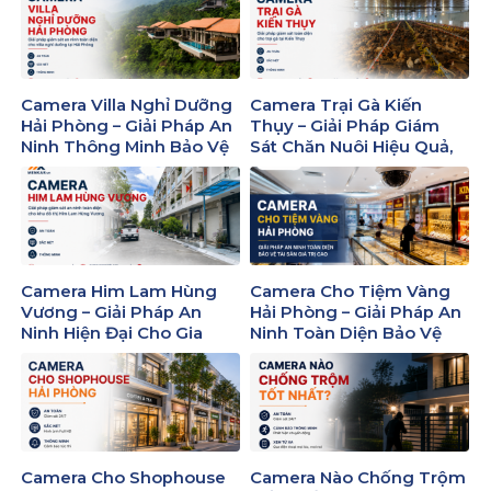
Nghiệp
Camera Villa Nghỉ Dưỡng
Camera Trại Gà Kiến
Hải Phòng – Giải Pháp An
Thụy – Giải Pháp Giám
Ninh Thông Minh Bảo Vệ
Sát Chăn Nuôi Hiệu Quả,
Tài Sản 24/7
Tiết Kiệm Chi Phí
Camera Him Lam Hùng
Camera Cho Tiệm Vàng
Vương – Giải Pháp An
Hải Phòng – Giải Pháp An
Ninh Hiện Đại Cho Gia
Ninh Toàn Diện Bảo Vệ
Đình Và Doanh Nghiệp
Tài Sản Giá Trị Cao
Camera Cho Shophouse
Camera Nào Chống Trộm