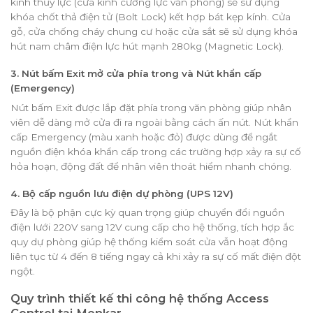
kính thủy lực (cửa kính cường lực văn phòng) sẽ sử dụng
khóa chốt thả điện tử (Bolt Lock) kết hợp bát kẹp kính. Cửa
gỗ, cửa chống cháy chung cư hoặc cửa sắt sẽ sử dụng khóa
hút nam châm điện lực hút mạnh 280kg (Magnetic Lock).
3. Nút bấm Exit mở cửa phía trong và Nút khẩn cấp
(Emergency)
Nút bấm Exit được lắp đặt phía trong văn phòng giúp nhân
viên dễ dàng mở cửa đi ra ngoài bằng cách ấn nút. Nút khẩn
cấp Emergency (màu xanh hoặc đỏ) được dùng để ngắt
nguồn điện khóa khẩn cấp trong các trường hợp xảy ra sự cố
hỏa hoạn, động đất để nhân viên thoát hiểm nhanh chóng.
4. Bộ cấp nguồn lưu điện dự phòng (UPS 12V)
Đây là bộ phận cực kỳ quan trọng giúp chuyển đổi nguồn
điện lưới 220V sang 12V cung cấp cho hệ thống, tích hợp ắc
quy dự phòng giúp hệ thống kiểm soát cửa vẫn hoạt động
liên tục từ 4 đến 8 tiếng ngay cả khi xảy ra sự cố mất điện đột
ngột.
Quy trình thiết kế thi công hệ thống Access