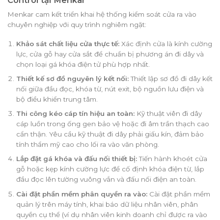
Control tại Menkar
Menkar cam kết triển khai hệ thống kiểm soát cửa ra vào
chuyên nghiệp với quy trình nghiêm ngặt:
Khảo sát chất liệu cửa thực tế:
Xác định cửa là kính cường
lực, cửa gỗ hay cửa sắt để chuẩn bị phương án đi dây và
chọn loại gá khóa điện tử phù hợp nhất.
Thiết kế sơ đồ nguyên lý kết nối:
Thiết lập sơ đồ đi dây kết
nối giữa đầu đọc, khóa từ, nút exit, bộ nguồn lưu điện và
bộ điều khiển trung tâm.
Thi công kéo cáp tín hiệu an toàn:
Kỹ thuật viên đi dây
cáp luồn trong ống gen bảo vệ hoặc đi âm trần thạch cao
cẩn thận. Yêu cầu kỹ thuật đi dây phải giấu kín, đảm bảo
tính thẩm mỹ cao cho lối ra vào văn phòng.
Lắp đặt gá khóa và đấu nối thiết bị:
Tiến hành khoét cửa
gỗ hoặc kẹp kính cường lực để cố định khóa điện từ, lắp
đầu đọc lên tường vuông vắn và đấu nối điện an toàn.
Cài đặt phần mềm phân quyền ra vào:
Cài đặt phần mềm
quản lý trên máy tính, khai báo dữ liệu nhân viên, phân
quyền cụ thể (ví dụ nhân viên kinh doanh chỉ được ra vào