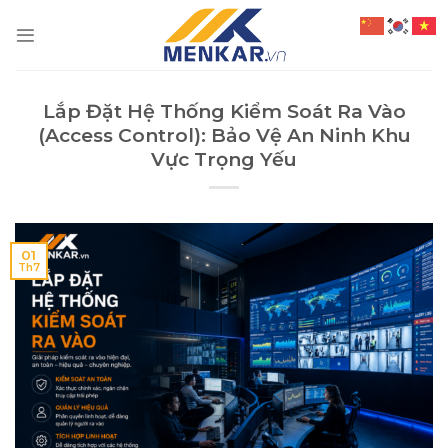
Chuyển
đến
nội
dung
Lắp Đặt Hệ Thống Kiểm Soát Ra Vào
(Access Control): Bảo Vệ An Ninh Khu
Vực Trọng Yếu
01
Th7