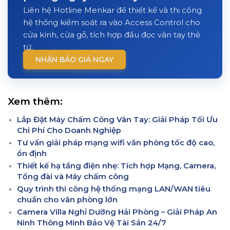
Liên hệ Hotline Menkar để thiết kế và thi công
hệ thống kiểm soát ra vào Access Control cho
cửa kính, cửa gỗ, tích hợp đầu đọc vân tay thẻ
từ.
NHẬN BÁO GIÁ NGAY
Xem thêm:
Lắp Đặt Máy Chấm Công Vân Tay: Giải Pháp Tối Ưu
Chi Phí Cho Doanh Nghiệp
Tư vấn giải pháp mạng wifi văn phòng tốc độ cao,
ổn định
Thiết kế hạ tầng điện nhẹ: Tích hợp Mạng, Camera,
Tổng đài và Máy chấm công
Quy trình thi công hệ thống mạng LAN/WAN tiêu
chuẩn cho văn phòng lớn
Camera Villa Nghỉ Dưỡng Hải Phòng – Giải Pháp An
Ninh Thông Minh Bảo Vệ Tài Sản 24/7