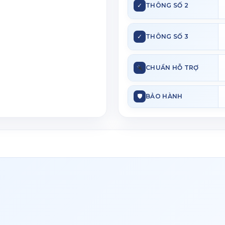
✓
THÔNG SỐ 2
✓
THÔNG SỐ 3
CHUẨN HỖ TRỢ
🛡
BẢO HÀNH