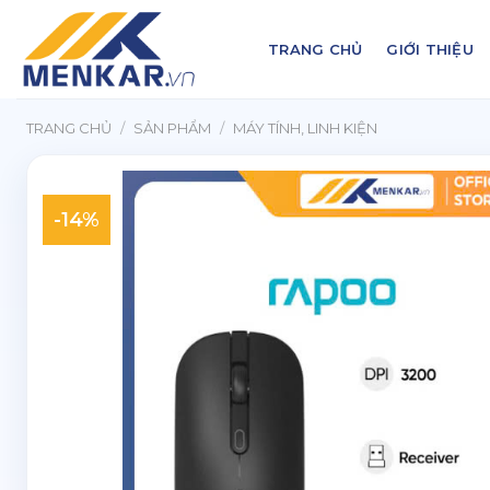
Chuyển
đến
TRANG CHỦ
GIỚI THIỆU
nội
dung
TRANG CHỦ
/
SẢN PHẨM
/
MÁY TÍNH, LINH KIỆN
-14%