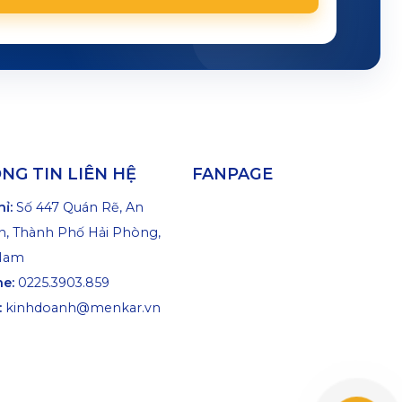
NG TIN LIÊN HỆ
FANPAGE
hỉ:
Số 447 Quán Rẽ, An
, Thành Phố Hải Phòng,
 Nam
ne:
0225.3903.859
:
kinhdoanh@menkar.vn