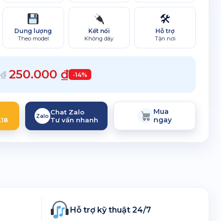
🛠
Hỗ trợ
Dung lượng
Kết nối
Tận nơi
Theo model
Không dây
250.000
₫
0
₫
-14%
Mua
Chat Zalo
Zalo
ngay
.18
Tư vấn nhanh
Hỗ trợ kỹ thuật 24/7