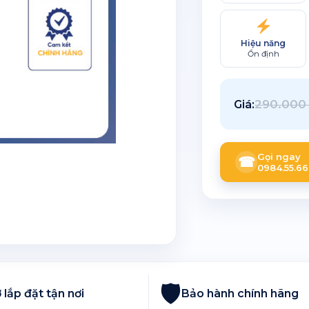
Hiệu năng
Ổn định
290.00
Giá:
Gọi ngay
☎
0984.55.66
🛡
 lắp đặt tận nơi
Bảo hành chính hãng