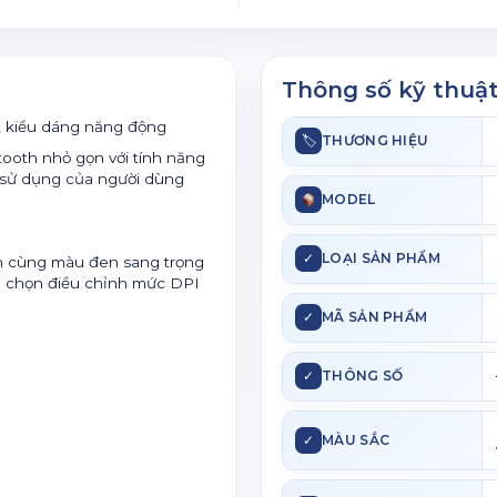
Thông số kỹ thuậ
, kiểu dáng năng động
🏷
THƯƠNG HIỆU
ooth nhỏ gọn với tính năng
h sử dụng của người dùng
MODEL
✓
LOẠI SẢN PHẨM
ọn cùng màu đen sang trọng
ựa chọn điều chỉnh mức DPI
✓
MÃ SẢN PHẨM
✓
THÔNG SỐ
✓
MÀU SẮC