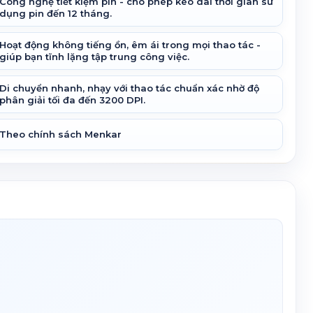
Công nghệ tiết kiệm pin - cho phép kéo dài thời gian sử
dụng pin đến 12 tháng.
Hoạt động không tiếng ồn, êm ái trong mọi thao tác -
giúp bạn tĩnh lặng tập trung công việc.
Di chuyển nhanh, nhạy với thao tác chuẩn xác nhờ độ
phân giải tối đa đến 3200 DPI.
Theo chính sách Menkar