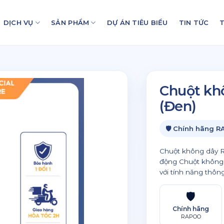
DỊCH VỤ
SẢN PHẨM
DỰ ÁN TIÊU BIỂU
TIN TỨC
T
Chuột kh
(Đen)
🛡 Chính hãng 
Chuột không dây R
động Chuột không 
với tính năng thông
🛡
Chính hãng
RAPOO