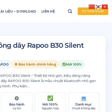
ÀI LIỆU – DOWLOAD
LIÊN HỆ
TƯ VẤN NGAY
ông dây Rapoo B30 Silent
RAPOO
⚙ Bảo hành chính hãng
Mới 100%
APOO B30 Silent – Thiết kế nhỏ gọn, kiểu dáng năng
dây RAPOO B30 Silent là mẫu chuột bluetooth nhỏ gọn
 minh. Phụ kiện...
⚙
Bảo hành
Mới 100%
Danh mục
Uy tín
Nguyên hộp
Chuột không dây