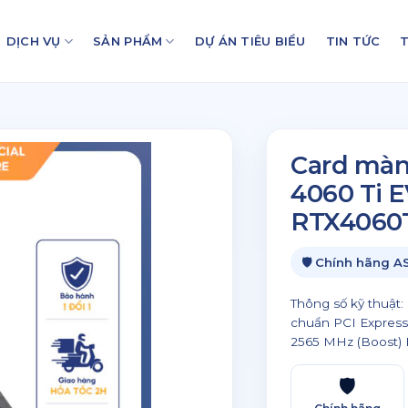
DỊCH VỤ
SẢN PHẨM
DỰ ÁN TIÊU BIỂU
TIN TỨC
T
Card màn
4060 Ti 
RTX4060T
🛡 Chính hãng A
Thông số kỹ thuật
chuẩn PCI Express
2565 MHz (Boost) 
🛡