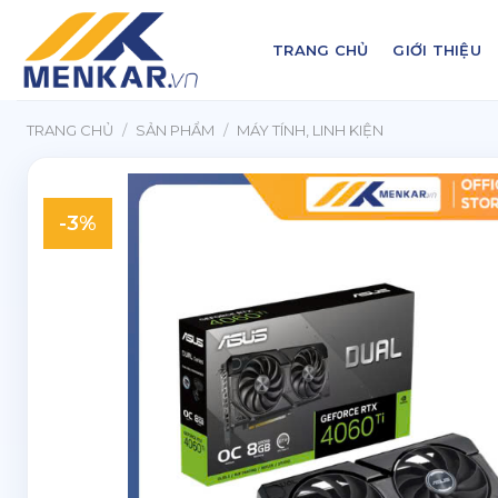
Chuyển
đến
TRANG CHỦ
GIỚI THIỆU
nội
dung
TRANG CHỦ
/
SẢN PHẨM
/
MÁY TÍNH, LINH KIỆN
-3%