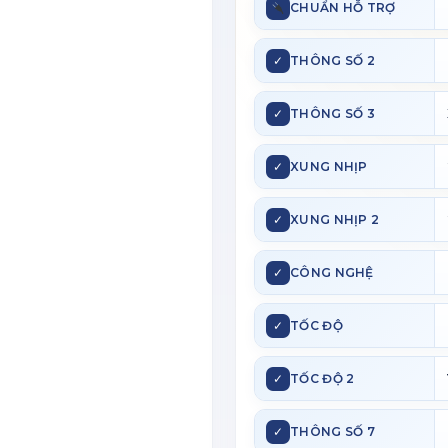
CHUẨN HỖ TRỢ
✓
THÔNG SỐ 2
✓
THÔNG SỐ 3
✓
XUNG NHỊP
✓
XUNG NHỊP 2
✓
CÔNG NGHỆ
✓
TỐC ĐỘ
✓
TỐC ĐỘ 2
✓
THÔNG SỐ 7