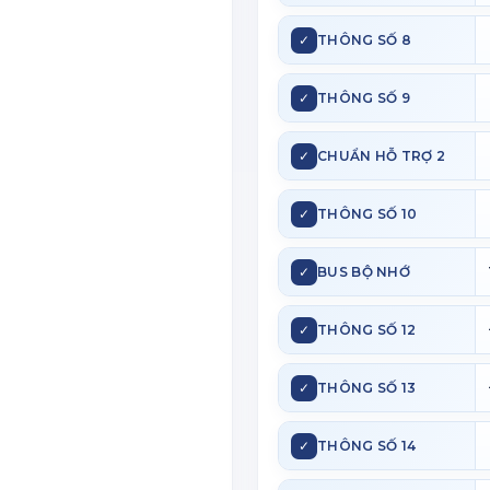
✓
THÔNG SỐ 8
✓
THÔNG SỐ 9
✓
CHUẨN HỖ TRỢ 2
✓
THÔNG SỐ 10
✓
BUS BỘ NHỚ
✓
THÔNG SỐ 12
✓
THÔNG SỐ 13
✓
THÔNG SỐ 14