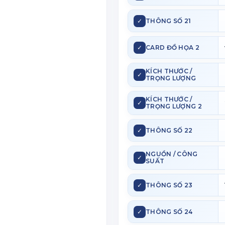
✓
THÔNG SỐ 21
✓
CARD ĐỒ HỌA 2
KÍCH THƯỚC /
✓
TRỌNG LƯỢNG
KÍCH THƯỚC /
✓
TRỌNG LƯỢNG 2
✓
THÔNG SỐ 22
NGUỒN / CÔNG
✓
SUẤT
✓
THÔNG SỐ 23
✓
THÔNG SỐ 24