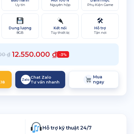
Bảo hành
Mới 100%
Danh mục
Uy tín
Nguyên hộp
Phụ Kiện Game
🛠
Hỗ trợ
Dung lượng
Kết nối
Tận nơi
8GB
Tùy thiết bị
12.550.000
₫
000
₫
-3%
Mua
Chat Zalo
Zalo
ngay
.18
Tư vấn nhanh
Hỗ trợ kỹ thuật 24/7