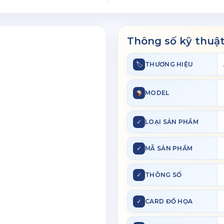
Thông số kỹ thuậ
🏷
THƯƠNG HIỆU
MODEL
✓
LOẠI SẢN PHẨM
✓
MÃ SẢN PHẨM
✓
THÔNG SỐ
✓
CARD ĐỒ HỌA