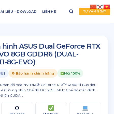
ÀI LIỆU – DOWLOAD
LIÊN HỆ
TƯ VẤN NGAY
 hình ASUS Dual GeForce RTX
EVO 8GB GDDR6 (DUAL-
I-8G-EVO)
SUS
⚙ Bảo hành chính hãng
Mới 100%
: Nhân đồ họa NVIDIA® GeForce RTX™ 4060 Ti Bus tiêu
 4.0 Xung nhịp Chế độ OC: 2595 MHz Chế độ mặc định:
Nhân CUDA...
⚙