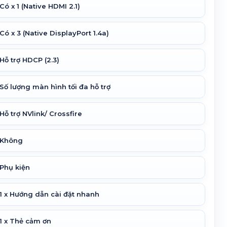
Có x 1 (Native HDMI 2.1)
Có x 3 (Native DisplayPort 1.4a)
Hỗ trợ HDCP (2.3)
Số lượng màn hình tối đa hỗ trợ
Hỗ trợ NVlink/ Crossfire
Không
Phụ kiện
1 x Hướng dẫn cài đặt nhanh
1 x Thẻ cảm ơn