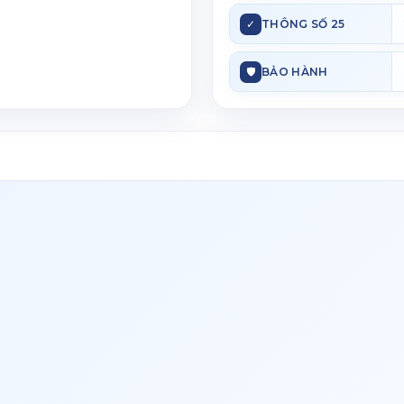
✓
THÔNG SỐ 25
🛡
BẢO HÀNH