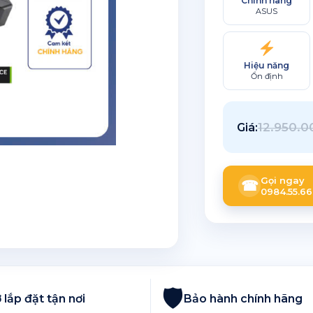
Chính hãng
ASUS
Hiệu năng
Ổn định
12.950.
Giá:
Gọi ngay
☎
0984.55.66
🛡
 lắp đặt tận nơi
Bảo hành chính hãng