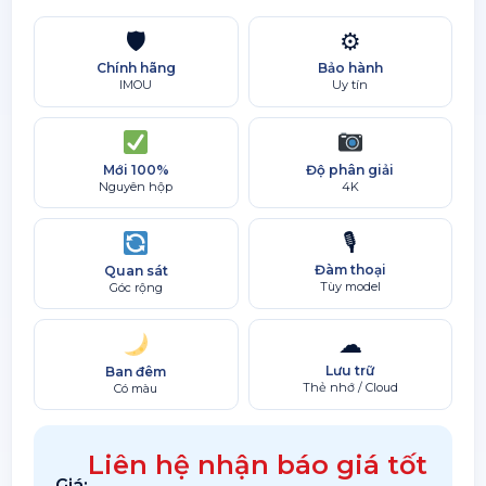
🛡
⚙
Chính hãng
Bảo hành
IMOU
Uy tín
Mới 100%
Độ phân giải
Nguyên hộp
4K
🎙
Đàm thoại
Quan sát
Tùy model
Góc rộng
☁
Lưu trữ
Ban đêm
Thẻ nhớ / Cloud
Có màu
Liên hệ nhận báo giá tốt
Giá: