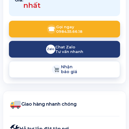
nhất
Gọi ngay
☎
0984.55.66.18
Chat Zalo
Zalo
Tư vấn nhanh
Nhận
báo giá
Giao hàng nhanh chóng
🛠
Hỗ trợ lắp đặt tận nơi