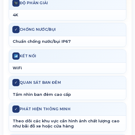
ĐỘ PHÂN GIẢI
4K
✓
CHỐNG NƯỚC/BỤI
Chuẩn chống nước/bụi IP67
KẾT NỐI
WiFi
✓
QUAN SÁT BAN ĐÊM
Tầm nhìn ban đêm cao cấp
✓
PHÁT HIỆN THÔNG MINH
Theo dõi các khu vực cần hình ảnh chất lượng cao
như bãi đỗ xe hoặc cửa hàng