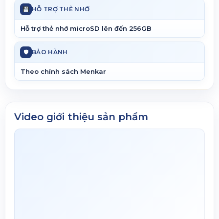
HỖ TRỢ THẺ NHỚ
Hỗ trợ thẻ nhớ microSD lên đến 256GB
🛡
BẢO HÀNH
Theo chính sách Menkar
Video giới thiệu sản phẩm