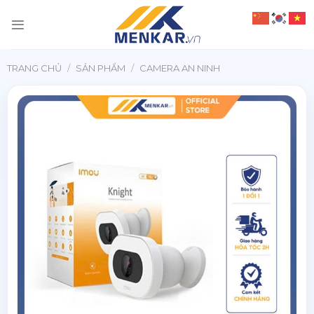
Chuyển
đến
nội
dung
TRANG CHỦ
/
SẢN PHẨM
/
CAMERA AN NINH