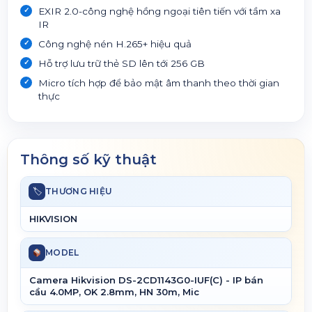
EXIR 2.0-công nghệ hồng ngoại tiên tiến với tầm xa
IR
Công nghệ nén H.265+ hiệu quả
Hỗ trợ lưu trữ thẻ SD lên tới 256 GB
Micro tích hợp để bảo mật âm thanh theo thời gian
thực
Thông số kỹ thuật
🏷
THƯƠNG HIỆU
HIKVISION
MODEL
Camera Hikvision DS-2CD1143G0-IUF(C) - IP bán
cầu 4.0MP, OK 2.8mm, HN 30m, Mic