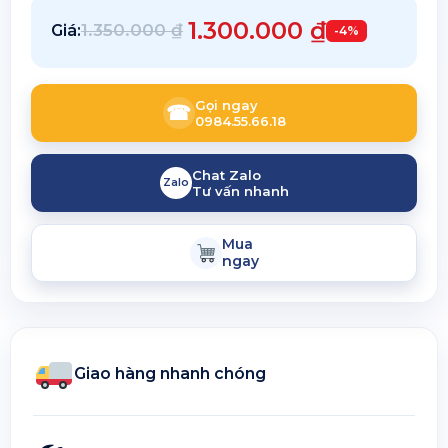
1.300.000
₫
1.350.000
₫
Giá:
-4%
Gọi ngay
☎
0984.55.66.18
Chat Zalo
Zalo
Tư vấn nhanh
Mua
ngay
Giao hàng nhanh chóng