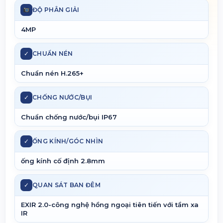
ĐỘ PHÂN GIẢI
4MP
✓
CHUẨN NÉN
Chuẩn nén H.265+
✓
CHỐNG NƯỚC/BỤI
Chuẩn chống nước/bụi IP67
✓
ỐNG KÍNH/GÓC NHÌN
ống kính cố định 2.8mm
✓
QUAN SÁT BAN ĐÊM
EXIR 2.0-công nghệ hồng ngoại tiên tiến với tầm xa
IR