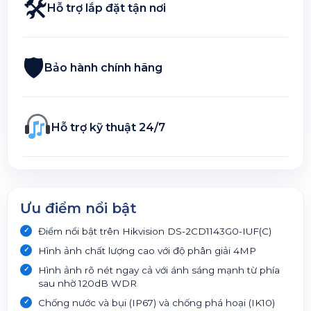
🛠
Hỗ trợ lắp đặt tận nơi
🛡
Bảo hành chính hãng
Hỗ trợ kỹ thuật 24/7
Ưu điểm nổi bật
Điểm nổi bật trên Hikvision DS-2CD1143G0-IUF(C)
Hình ảnh chất lượng cao với độ phân giải 4MP
Hình ảnh rõ nét ngay cả với ánh sáng mạnh từ phía
sau nhờ 120dB WDR
Chống nước và bụi (IP67) và chống phá hoại (IK10)