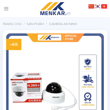
Chuyển
đến
nội
dung
TRANG CHỦ
/
SẢN PHẨM
/
CAMERA AN NINH
-4%