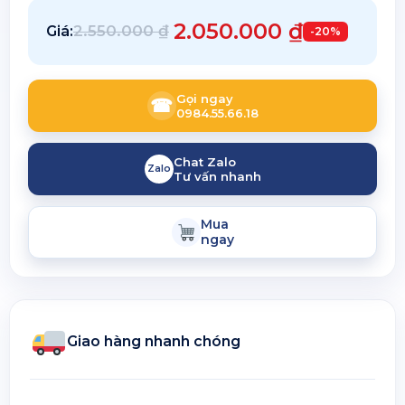
2.050.000
₫
2.550.000
₫
Giá:
-20%
Gọi ngay
☎
0984.55.66.18
Chat Zalo
Zalo
Tư vấn nhanh
Mua
ngay
Giao hàng nhanh chóng