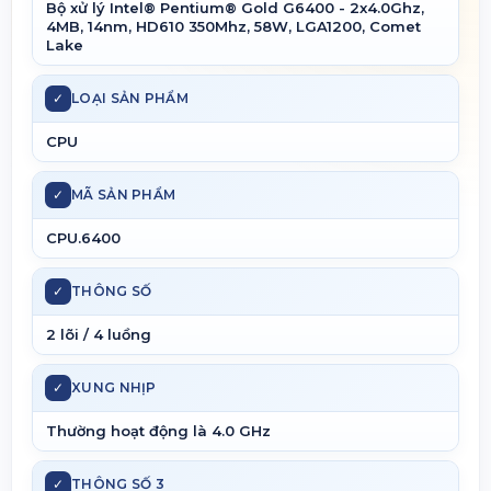
Bộ xử lý Intel® Pentium® Gold G6400 - 2x4.0Ghz,
4MB, 14nm, HD610 350Mhz, 58W, LGA1200, Comet
Lake
✓
LOẠI SẢN PHẨM
CPU
✓
MÃ SẢN PHẨM
CPU.6400
✓
THÔNG SỐ
2 lõi / 4 luồng
✓
XUNG NHỊP
Thường hoạt động là 4.0 GHz
✓
THÔNG SỐ 3