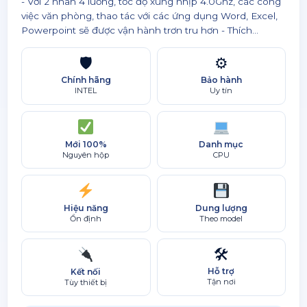
- Với 2 nhân 4 luồng, tốc độ xung nhịp 4.0Ghz, các công
việc văn phòng, thao tác với các ứng dụng Word, Excel,
Powerpoint sẽ được vận hành trơn tru hơn - Thích...
🛡
⚙
Chính hãng
Bảo hành
INTEL
Uy tín
Mới 100%
Danh mục
Nguyên hộp
CPU
Hiệu năng
Dung lượng
Ổn định
Theo model
🛠
Hỗ trợ
Kết nối
Tận nơi
Tùy thiết bị