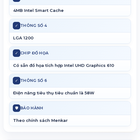
4MB Intel Smart Cache
✓
THÔNG SỐ 4
LGA 1200
✓
CHIP ĐỒ HỌA
Có sẵn đồ họa tích hợp Intel UHD Graphics 610
✓
THÔNG SỐ 6
Điện năng tiêu thụ tiêu chuẩn là 58W
🛡
BẢO HÀNH
Theo chính sách Menkar