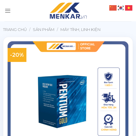
Chuyển
đến
nội
dung
TRANG CHỦ
/
SẢN PHẨM
/
MÁY TÍNH, LINH KIỆN
-20%