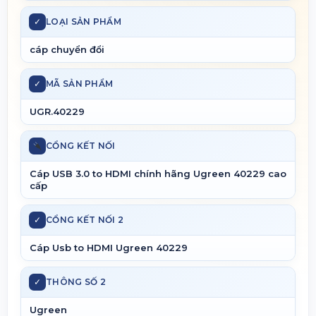
✓
LOẠI SẢN PHẨM
cáp chuyển đổi
✓
MÃ SẢN PHẨM
UGR.40229
CỔNG KẾT NỐI
Cáp USB 3.0 to HDMI chính hãng Ugreen 40229 cao
cấp
✓
CỔNG KẾT NỐI 2
Cáp Usb to HDMI Ugreen 40229
✓
THÔNG SỐ 2
Ugreen