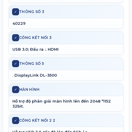
✓
THÔNG SỐ 3
40229
✓
CỔNG KẾT NỐI 3
USB 3.0; Đầu ra :. HDMI
✓
THÔNG SỐ 5
. DisplayLink DL-3500
✓
MÀN HÌNH
Hỗ trợ độ phân giải màn hình lên đến 2048 *1152
32bit.
✓
CỔNG KẾT NỐI 2 2
Hỗ trợ USB 3.0, tốc độ lên đến 5Gb / s.