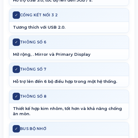
✓
CỔNG KẾT NỐI 3 2
Tương thích với USB 2.0.
✓
THÔNG SỐ 6
Mở rộng, . Mirror và Primary Display
✓
THÔNG SỐ 7
Hỗ trợ lên đến 6 bộ điều hợp trong một hệ thống.
✓
THÔNG SỐ 8
Thiết kế hợp kim nhôm, tốt hơn và khả năng chống
ăn mòn.
✓
BUS BỘ NHỚ