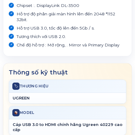
Chipset :. DisplayLink DL-3500
Hỗ trợ độ phân giải màn hình lên đến 2048 *1152
32bit.
Hỗ trợ USB 3.0, tốc độ lên đến 5Gb / s.
Tương thích với USB 2.0.
Chế độ hỗ trợ : Mở rộng, . Mirror và Primary Display
Thông số kỹ thuật
🏷
THƯƠNG HIỆU
UGREEN
MODEL
Cáp USB 3.0 to HDMI chính hãng Ugreen 40229 cao
cấp