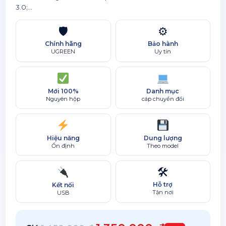
3.0;...
🛡
⚙
Chính hãng
Bảo hành
UGREEN
Uy tín
Mới 100%
Danh mục
Nguyên hộp
cáp chuyển đổi
Hiệu năng
Dung lượng
Ổn định
Theo model
🛠
Hỗ trợ
Kết nối
Tận nơi
USB