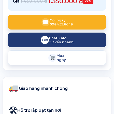
1.350.000
₫
1.450.000
₫
Giá:
-7%
Gọi ngay
☎
0984.55.66.18
Chat Zalo
Zalo
Tư vấn nhanh
Mua
ngay
Giao hàng nhanh chóng
🛠
Hỗ trợ lắp đặt tận nơi