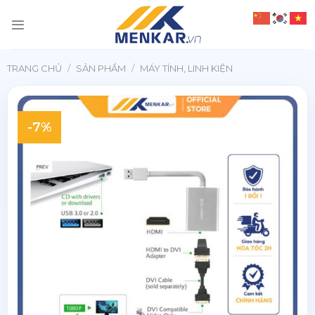
Chuyển
đến
nội
dung
TRANG CHỦ
/
SẢN PHẨM
/
MÁY TÍNH, LINH KIỆN
-7%