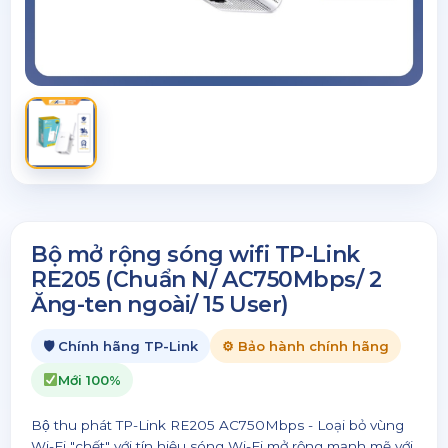
Bộ mở rộng sóng wifi TP-Link
RE205 (Chuẩn N/ AC750Mbps/ 2
Ăng-ten ngoài/ 15 User)
🛡 Chính hãng TP-Link
⚙ Bảo hành chính hãng
Mới 100%
Bộ thu phát TP-Link RE205 AC750Mbps - Loại bỏ vùng
Wi-Fi "chết" với tín hiệu sóng Wi-Fi mở rộng mạnh mẽ với