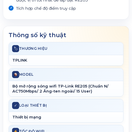
Tích hợp chế độ điểm truy cập
Thông số kỹ thuật
🏷
THƯƠNG HIỆU
TPLINK
MODEL
Bộ mở rộng sóng wifi TP-Link RE205 (Chuẩn N/
AC750Mbps/ 2 Ăng-ten ngoài/ 15 User)
✓
LOẠI THIẾT BỊ
Thiết bị mạng
TỐC ĐỘ WIFI