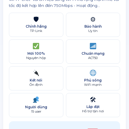
tốc độ kết hợp lên đến 750Mbps - Hoạt động...
🛡
⚙
Chính hãng
Bảo hành
TP-Link
Uy tín
Mới 100%
Chuẩn mạng
Nguyên hộp
AC750
Kết nối
Phủ sóng
Ổn định
WiFi mạnh
🛠
Lắp đặt
Người dùng
Hỗ trợ tận nơi
15 user