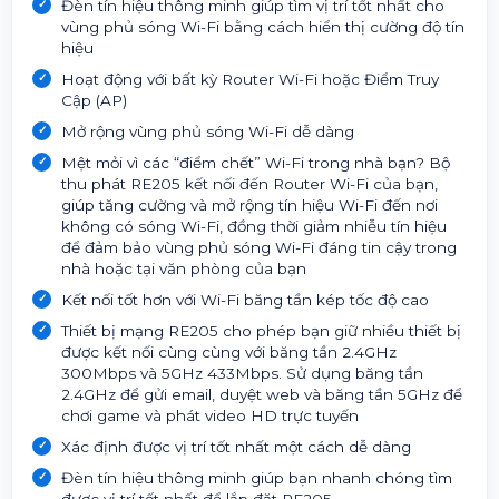
Đèn tín hiệu thông minh giúp tìm vị trí tốt nhất cho
vùng phủ sóng Wi-Fi bằng cách hiển thị cường độ tín
hiệu
Hoạt động với bất kỳ Router Wi-Fi hoặc Điểm Truy
Cập (AP)
Mở rộng vùng phủ sóng Wi-Fi dễ dàng
Mệt mỏi vì các “điểm chết” Wi-Fi trong nhà bạn? Bộ
thu phát RE205 kết nối đến Router Wi-Fi của bạn,
giúp tăng cường và mở rộng tín hiệu Wi-Fi đến nơi
không có sóng Wi-Fi, đồng thời giảm nhiễu tín hiệu
để đảm bảo vùng phủ sóng Wi-Fi đáng tin cậy trong
nhà hoặc tại văn phòng của bạn
Kết nối tốt hơn với Wi-Fi băng tần kép tốc độ cao
Thiết bị mạng RE205 cho phép bạn giữ nhiều thiết bị
được kết nối cùng cùng với băng tần 2.4GHz
300Mbps và 5GHz 433Mbps. Sử dụng băng tần
2.4GHz để gửi email, duyệt web và băng tần 5GHz để
chơi game và phát video HD trực tuyến
Xác định được vị trí tốt nhất một cách dễ dàng
Đèn tín hiệu thông minh giúp bạn nhanh chóng tìm
được vị trí tốt nhất để lắp đặt RE205