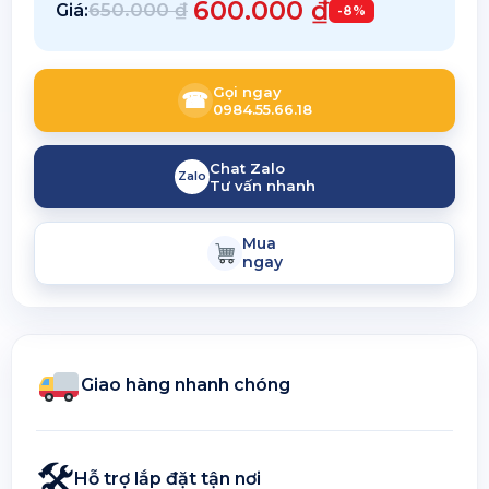
600.000
₫
650.000
₫
Giá:
-8%
Gọi ngay
☎
0984.55.66.18
Chat Zalo
Zalo
Tư vấn nhanh
Mua
ngay
Giao hàng nhanh chóng
🛠
Hỗ trợ lắp đặt tận nơi