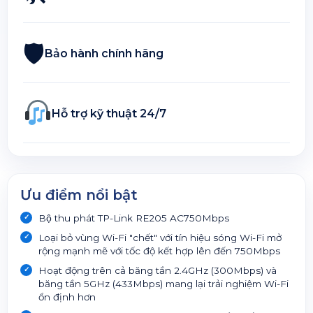
🛡
Bảo hành chính hãng
Hỗ trợ kỹ thuật 24/7
Ưu điểm nổi bật
Bộ thu phát TP-Link RE205 AC750Mbps
Loại bỏ vùng Wi-Fi "chết" với tín hiệu sóng Wi-Fi mở
rộng mạnh mẽ với tốc độ kết hợp lên đến 750Mbps
Hoạt động trên cả băng tần 2.4GHz (300Mbps) và
băng tần 5GHz (433Mbps) mang lại trải nghiệm Wi-Fi
ổn định hơn