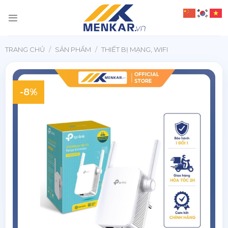
Chuyển
đến
nội
dung
TRANG CHỦ
/
SẢN PHẨM
/
THIẾT BỊ MẠNG, WIFI
-8%