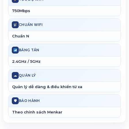
750Mbps
CHUẨN WIFI
Chuẩn N
BĂNG TẦN
2.4GHz / 5GHz
☁
QUẢN LÝ
Quản lý dễ dàng & điều khiển từ xa
🛡
BẢO HÀNH
Theo chính sách Menkar