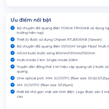
Ưu điểm nổi bật
Bộ chuyển đổi quang điện TORUK TR100AB sử dụng nguồ
trường hiện nay)
Thiết bị được sử dụng Chipset RTL8305NB (Taiwan)
Bộ chuyển đổi quang điện 10/100M Single Fiber/ Multi 
Hỗ trợ bước bước sóng 850nm/1310nm/1550nm
Multi-mode:2 km; Single-mode:20km
Truyền dẫn đồng thời 2 tín hiệu cáp quang với 2 bước són
quang.
One optical port: MM: SC/ST/FC (fiber size: 50,62.5/125
SM: SC/ST/FC (fiber size: 9/125µm)
thiết kế nhỏ gọn, mặt sơn tĩnh điện, Logo được sơn 3 
cao.