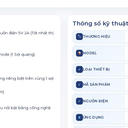
Thông số kỹ thuậ
n điện 5V 2A (Tốt nhất thị
🏷
THƯƠNG HIỆU
MODEL
mode (1 Sợi quang)
✓
LOẠI THIẾT BỊ
g riêng biệt trên cùng 1 sợi
✓
MÃ SẢN PHẨM
µm)
✓
NGUỒN ĐIỆN
màu nổi bật bằng công nghệ
ỨNG DỤNG