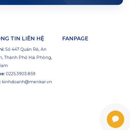
NG TIN LIÊN HỆ
FANPAGE
hỉ:
Số 447 Quán Rẽ, An
, Thành Phố Hải Phòng,
 Nam
ne:
0225.3903.859
:
kinhdoanh@menkar.vn