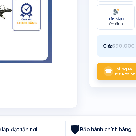
Tín hiệu
Ổn định
690.00
Giá:
Gọi ngay
☎
0984.55.66
🛡
 lắp đặt tận nơi
Bảo hành chính hãng