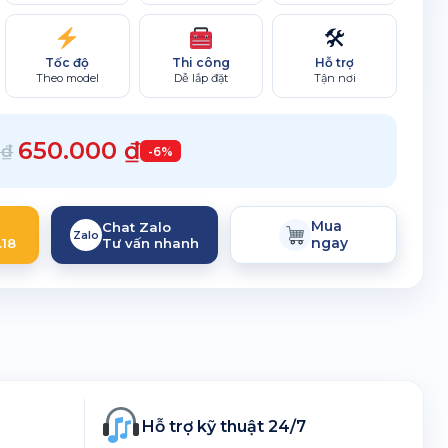
🛠
Hỗ trợ
Tốc độ
Thi công
Tận nơi
Theo model
Dễ lắp đặt
650.000
₫
0
₫
-6%
Mua
Chat Zalo
Zalo
ngay
.18
Tư vấn nhanh
Hỗ trợ kỹ thuật 24/7