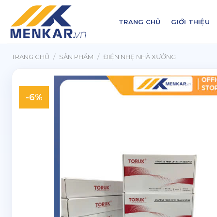
Chuyển
đến
TRANG CHỦ
GIỚI THIỆU
nội
dung
TRANG CHỦ
/
SẢN PHẨM
/
ĐIỆN NHẸ NHÀ XƯỞNG
-6%