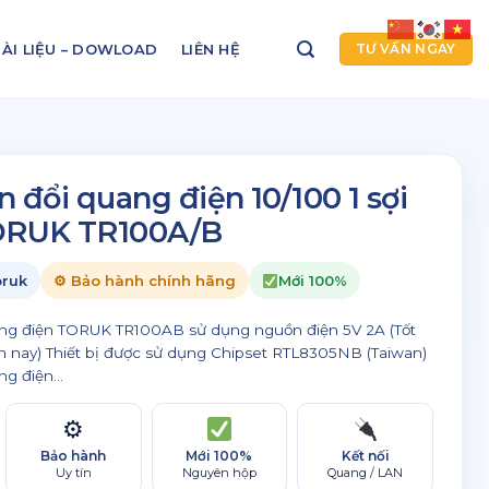
ÀI LIỆU – DOWLOAD
LIÊN HỆ
TƯ VẤN NGAY
 đổi quang điện 10/100 1 sợi
ORUK TR100A/B
oruk
⚙ Bảo hành chính hãng
Mới 100%
ng điện TORUK TR100AB sử dụng nguồn điện 5V 2A (Tốt
ện nay) Thiết bị được sử dụng Chipset RTL8305NB (Taiwan)
g điện...
⚙
Bảo hành
Mới 100%
Kết nối
Uy tín
Nguyên hộp
Quang / LAN