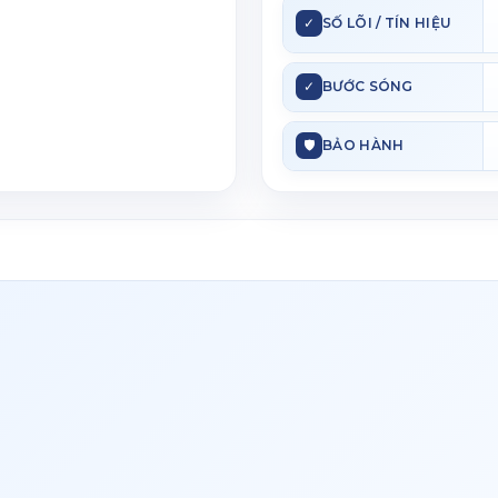
✓
SỐ LÕI / TÍN HIỆU
✓
BƯỚC SÓNG
🛡
BẢO HÀNH