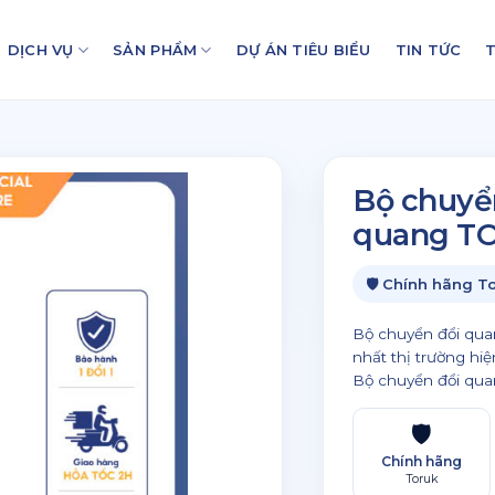
DỊCH VỤ
SẢN PHẨM
DỰ ÁN TIÊU BIỂU
TIN TỨC
T
Bộ chuyển
quang T
🛡 Chính hãng T
Bộ chuyển đổi qua
nhất thị trường hi
Bộ chuyển đổi quan
🛡
Chính hãng
Toruk