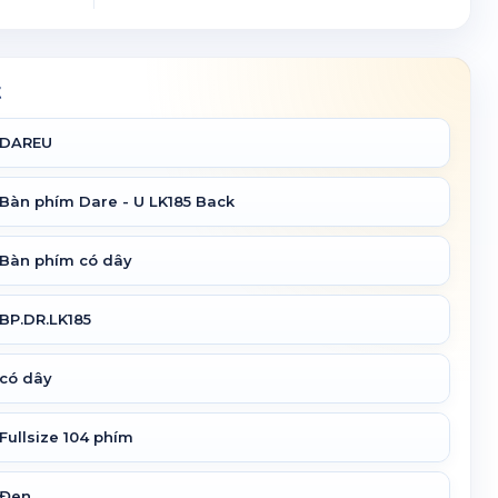
t
DAREU
Bàn phím Dare - U LK185 Back
Bàn phím có dây
BP.DR.LK185
có dây
Fullsize 104 phím
Đen