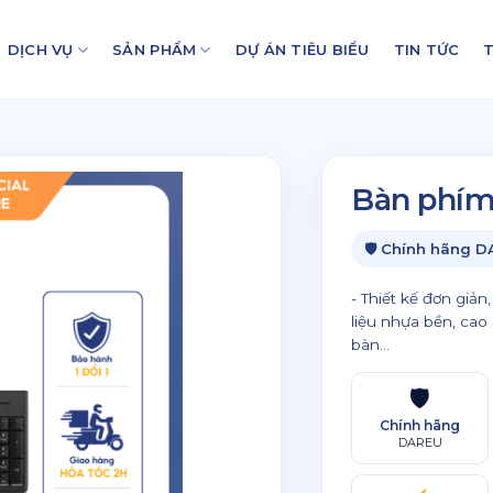
DỊCH VỤ
SẢN PHẨM
DỰ ÁN TIÊU BIỂU
TIN TỨC
T
Bàn phím
🛡 Chính hãng 
- Thiết kế đơn giả
liệu nhựa bền, ca
bàn...
🛡
Chính hãng
DAREU