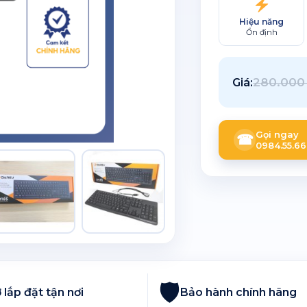
Hiệu năng
Ổn định
280.00
Giá:
Gọi ngay
☎
0984.55.66
🛡
 lắp đặt tận nơi
Bảo hành chính hãng