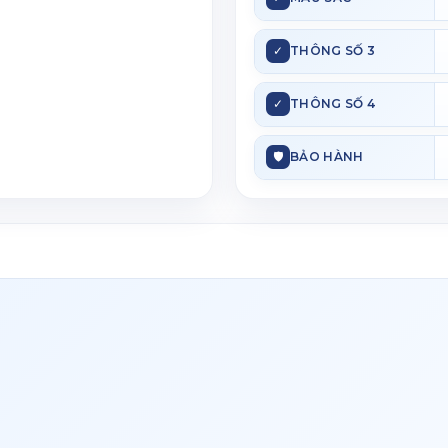
✓
THÔNG SỐ 3
✓
THÔNG SỐ 4
🛡
BẢO HÀNH