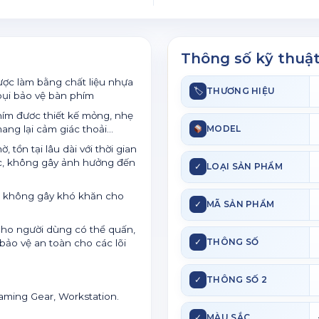
Thông số kỹ thuậ
ược làm bằng chất liệu nhựa
🏷
THƯƠNG HIỆU
bụi bảo vệ bàn phím
phím đươc thiết kế mỏng, nhẹ
ng lại cảm giác thoải...
MODEL
tồn tại lâu dài với thời gian
ục, không gây ảnh hưởng đến
✓
LOẠI SẢN PHẨM
, không gây khó khăn cho
✓
MÃ SẢN PHẨM
cho người dùng có thể quấn,
✓
THÔNG SỐ
bảo vệ an toàn cho các lõi
✓
THÔNG SỐ 2
aming Gear, Workstation.
✓
MÀU SẮC