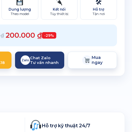
🛠
Hỗ trợ
Dung lượng
Kết nối
Tận nơi
Theo model
Tùy thiết bị
200.000
₫
0
₫
-29%
Mua
Chat Zalo
Zalo
ngay
.18
Tư vấn nhanh
Hỗ trợ kỹ thuật 24/7