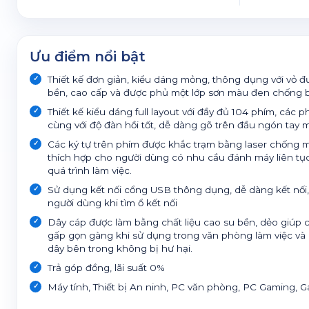
Ưu điểm nổi bật
Thiết kế đơn giản, kiểu dáng mỏng, thông dụng với vỏ đ
bền, cao cấp và được phủ một lớp sơn màu đen chống 
Thiết kế kiểu dáng full layout với đầy đủ 104 phím, các 
cùng với độ đàn hồi tốt, dễ dàng gõ trên đầu ngón tay ma
Các ký tự trên phím được khắc trạm bằng laser chống mờ, 
thích hợp cho người dùng có nhu cầu đánh máy liên t
quá trình làm việc.
Sử dụng kết nối cổng USB thông dụng, dễ dàng kết nối
người dùng khi tìm ổ kết nối
Dây cáp được làm bằng chất liệu cao su bền, dẻo giúp 
gấp gọn gàng khi sử dụng trong văn phòng làm việc và 
dây bên trong không bị hư hại.
Trả góp đồng, lãi suất 0%
Máy tính, Thiết bị An ninh, PC văn phòng, PC Gaming, G