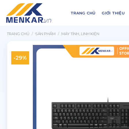
Chuyển
đến
TRANG CHỦ
GIỚI THIỆU
nội
dung
TRANG CHỦ
/
SẢN PHẨM
/
MÁY TÍNH, LINH KIỆN
-29%