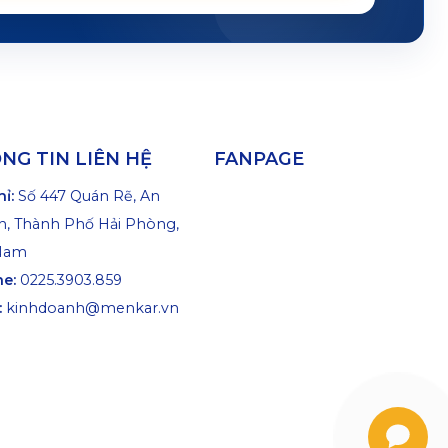
NG TIN LIÊN HỆ
FANPAGE
hỉ:
Số 447 Quán Rẽ, An
, Thành Phố Hải Phòng,
 Nam
ne:
0225.3903.859
:
kinhdoanh@menkar.vn