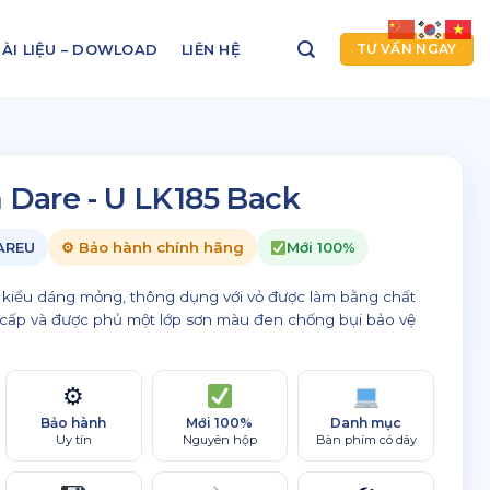
ÀI LIỆU – DOWLOAD
LIÊN HỆ
TƯ VẤN NGAY
 Dare - U LK185 Back
DAREU
⚙ Bảo hành chính hãng
Mới 100%
n, kiểu dáng mỏng, thông dụng với vỏ được làm bằng chất
o cấp và được phủ một lớp sơn màu đen chống bụi bảo vệ
⚙
Bảo hành
Mới 100%
Danh mục
Uy tín
Nguyên hộp
Bàn phím có dây