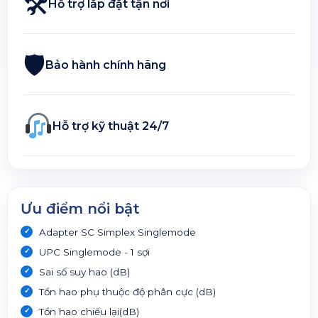
🛠
Hỗ trợ lắp đặt tận nơi
🛡
Bảo hành chính hãng
Hỗ trợ kỹ thuật 24/7
Ưu điểm nổi bật
Adapter SC Simplex Singlemode
UPC Singlemode - 1 sợi
Sai số suy hao (dB)
Tổn hao phụ thuộc độ phân cực (dB)
Tổn hao chiếu lại(dB)