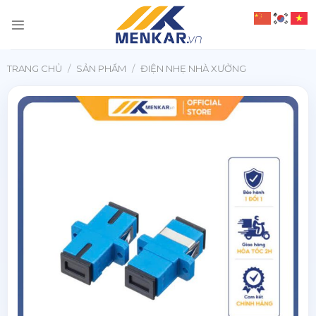
Chuyển
đến
nội
dung
TRANG CHỦ
/
SẢN PHẨM
/
ĐIỆN NHẸ NHÀ XƯỞNG