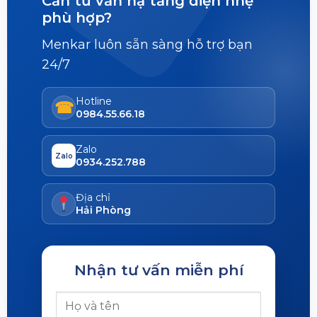
Cần tư vấn hạ tầng điện nhẹ
phù hợp?
Menkar luôn sẵn sàng hỗ trợ bạn
24/7
Hotline
☎
0984.55.66.18
Zalo
Zalo
0934.252.788
Địa chỉ
Hải Phòng
Nhận tư vấn miễn phí