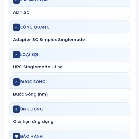
ADT.SC
✓
CỔNG QUANG
Adapter SC Simplex Singlemode
✓
LOẠI SỢI
UPC Singlemode - 1 sợi
✓
BƯỚC SÓNG
Bước Sóng (nm)
ỨNG DỤNG
Giới hạn ứng dụng
🛡
BẢO HÀNH