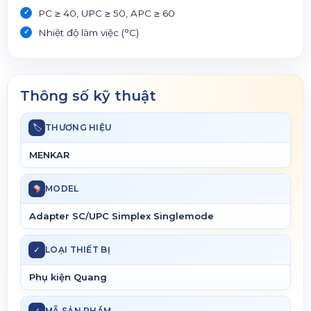
PC ≥ 40, UPC ≥ 50, APC ≥ 60
Nhiệt độ làm việc (°C)
Thông số kỹ thuật
🏷
THƯƠNG HIỆU
MENKAR
MODEL
Adapter SC/UPC Simplex Singlemode
✓
LOẠI THIẾT BỊ
Phụ kiện Quang
✓
MÃ SẢN PHẨM